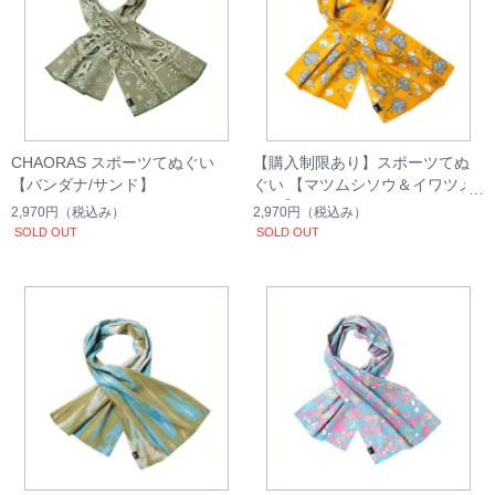
CHAORAS スポーツてぬぐい
【購入制限あり】スポーツてぬ
【バンダナ/サンド】
ぐい 【マツムシソウ＆イワツメ
クサ】
2,970円
（税込み）
2,970円
（税込み）
SOLD OUT
SOLD OUT