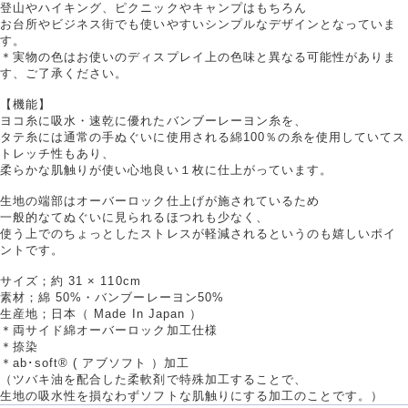
登山やハイキング、ピクニックやキャンプはもちろん
お台所やビジネス街でも使いやすいシンプルなデザインとなっていま
す。
＊実物の色はお使いのディスプレイ上の色味と異なる可能性がありま
す、ご了承ください。
【機能】
ヨコ糸に吸水・速乾に優れたバンブーレーヨン糸を、
タテ糸には通常の手ぬぐいに使用される綿100％の糸を使用していてス
トレッチ性もあり、
柔らかな肌触りが使い心地良い１枚に仕上がっています。
生地の端部はオーバーロック仕上げが施されているため
一般的なてぬぐいに見られるほつれも少なく、
使う上でのちょっとしたストレスが軽減されるというのも嬉しいポイ
ントです。
サイズ；約 31 × 110cm
素材；綿 50%・バンブーレーヨン50%
生産地；日本（ Made In Japan ）
＊両サイド綿オーバーロック加工仕様
＊捺染
＊ab･soft® ( アブソフト ）加工
（ツバキ油を配合した柔軟剤で特殊加工することで、
生地の吸水性を損なわずソフトな肌触りにする加工のことです。）