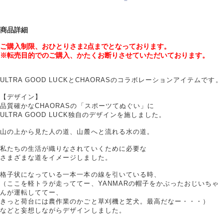
商品詳細
ご購入制限、おひとりさま
2
点までとなっております。
※転売目的でのご購入、かたくお断りさせていただいております。
ULTRA GOOD LUCKとCHAORASのコラボレーションアイテムです。
【デザイン】
品質確かなCHAORASの「スポーツてぬぐい」に
ULTRA GOOD LUCK独自のデザインを施しました。
山の上から見た人の道、山麓へと流れる水の道。
私たちの生活が織りなされていくために必要な
さまざまな道をイメージしました。
格子状になっている一本一本の線を引いている時、
（ここを軽トラが走っててー、YANMARの帽子をかぶったおじいちゃ
んが運転しててー、
きっと荷台には農作業のかごと草刈機と芝犬。最高だなー・・・）
などと妄想しながらデザインしました。