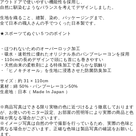
アウトドアで使いやすい機能性を採用し、
自然に馴染むようなバランスを考えてデザインしました。
生地を織ること、縫製、染め、パッケージングまで、
全て日本の職人さんの手でつくった日本製です。
★スポーツてぬぐい５つのポイント
・ほつれないためのオーバーロック加工
・吸水・速乾性に優れたオリジナル糸のバンブーレーヨンを採用
・110cmの長めデザインで頭にも首にも巻きやすい
・天然由来の柔軟剤による特殊加工で柔らかな肌触り
・「ヒノキチオール」を生地に浸透させた防菌防臭加工
サイズ：約 31 × 110cm
素材：綿 50%・バンブーレーヨン50%
生産地：日本（ Made In Japan ）
※商品写真はできる限り実物の色に近づけるよう徹底しております
が、お使いのモニター設定、お部屋の照明等により実際の商品と色
味が異なる場合がございます。
※イメージ写真は自然の中で撮影を行っているため、実際の色味と
異なる場合がございます。正確な色味は製品写真の確認をお願いし
ます。