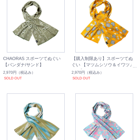
CHAORAS スポーツてぬぐい
【購入制限あり】スポーツてぬ
【バンダナ/サンド】
ぐい 【マツムシソウ＆イワツメ
クサ】
2,970円
（税込み）
2,970円
（税込み）
SOLD OUT
SOLD OUT