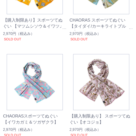
【購入制限あり】スポーツてぬ
CHAORAS スポーツてぬぐい
ぐい 【マツムシソウ＆イワツメ
【タイダイ/カーキライトブル
クサ】
ー】
2,970円
（税込み）
2,970円
（税込み）
SOLD OUT
SOLD OUT
CHAORASスポーツてぬぐい
【購入制限あり】 スポーツてぬ
【イワカガミ＆ツガザクラ】
ぐい【オコジョ】
2,970円
（税込み）
2,970円
（税込み）
SOLD OUT
SOLD OUT