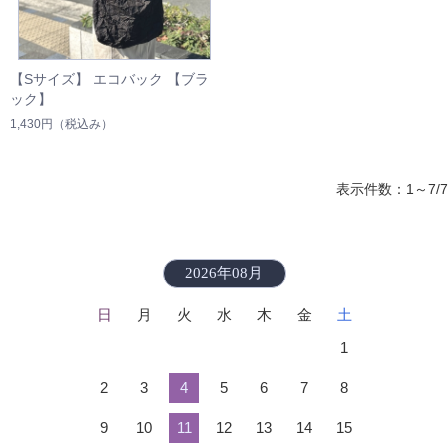
【Sサイズ】 エコバック 【ブラ
ック】
1,430円
（税込み）
表示件数：1～7/7
2026年08月
日
月
火
水
木
金
土
1
2
3
4
5
6
7
8
9
10
11
12
13
14
15