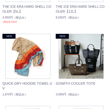
THE ICE ERA HARD SHELL CO
THE ICE ERA HARD SHELL CO
OLER【5L】
OLER【12L】
4,950円
（税込み）
8,580円
（税込み）
SOLD OUT
QUICK-DRY HOODIE TOWEL U
GOWITH COOLER TOTE
V
1,870円
（税込み）
3,080円
（税込み）