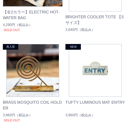
【全2カラー】ELECTRIC HOT-
BRIGHTER COOLER TOTE 【S
WATER BAG
サイズ】
4,290円
（税込み）
2,640円
（税込み）
SOLD OUT
BRASS MOSQUITO COIL HOLD
TUFTY LUMINOUS MAT ENTRY
ER
3,960円
（税込み）
3,960円
（税込み）
SOLD OUT