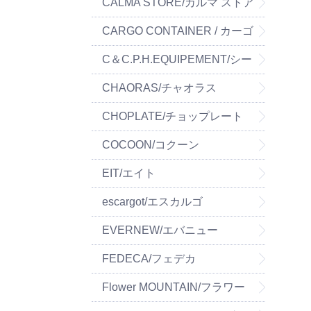
ーパーツ
CALMA STORE/カルマ ストア
CARGO CONTAINER / カーゴ
コンテナ
C＆C.P.H.EQUIPEMENT/シー
&シー.ピー.エイチ イクイップ
CHAORAS/チャオラス
メント
CHOPLATE/チョップレート
COCOON/コクーン
EIT/エイト
escargot/エスカルゴ
EVERNEW/エバニュー
FEDECA/フェデカ
Flower MOUNTAIN/フラワー