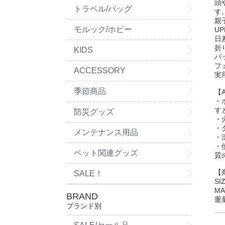
頭
トラベル/バッグ
す
親
モルック/ホビー
U
日
折
KIDS
バ
フ
ACCESSORY
実
季節商品
【A
・
す
防災グッズ
・
・
メンテナンス用品
・
・
ペット関連グッズ
質
【
SALE！
SI
MA
BRAND
重量
ブランド別