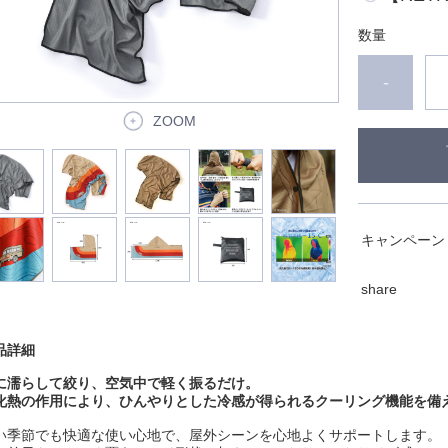
数量
-
ZOOM
キャンペーン
share
品詳細
に濡らして絞り、空気中で軽く振るだけ。
化熱の作用により、ひんやりとした冷感が得られるクーリング機能を備
い季節でも快適な使い心地で、屋外シーンを心地よくサポートします。