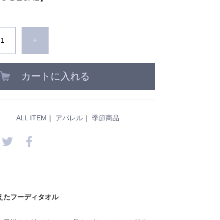
+
カートに入れる
ALL ITEM
｜
アパレル
｜
季節商品
えたフーディタオル