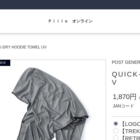
Ｐｉｉｌｏ オンライン
K-DRY HOODIE TOWEL UV
POST GEN
QUICK
V
1,870円
JANコード
【LOGO
【TREK
【RETR