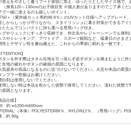
や首元をやさしく覆うフード形状に加え、ゆったりとしたサイズ感で、
。（身長120～130cmのお子様目安 ※個人差がありますのでご了承くだ
子で一緒に使えるのも嬉しいポイント。
PF50＋（紫外線カット率約98.8％）のUVカット仕様へアップグレード。
差しからしっかり守りながら、スタイリッシュに暑さ対策ができるアイ
りたたんでコンパクトに持ち運べる専用バッグ付き。
ッグやリュックにすっきり収納でき、外出先やレジャーシーンでも便利
ェスやトレッキング、アウトドア、スポーツ観戦など、猛暑日のさまざ
用性とデザイン性を兼ね備えた、これからの季節に頼れる一枚です。
TTENTION】
ボタンを外す際はタオル生地を引っ張らず必ずボタンを摘まむように外
と生地の破れやボタンの破損の原因になります。
火気器具や高温になるものに近づけないでください。火災や本品の変質
タンブラー乾燥はお避けください。
漂白剤は使用しないでください。
使用しない時は本品を乾かした状態で保管してください。濡れた状態で
の原因となります。
商品仕様】
ZE : 約 w1200×h600mm
TERIAL:（本体）POLYESTER88％、NYLON12％、
（専用バッグ）POL
：約 90g