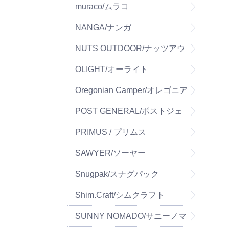
muraco/ムラコ
NANGA/ナンガ
NUTS OUTDOOR/ナッツアウ
トドア
OLIGHT/オーライト
Oregonian Camper/オレゴニア
ンキャンパー
POST GENERAL/ポストジェ
ネラル
PRIMUS / プリムス
SAWYER/ソーヤー
Snugpak/スナグパック
Shim.Craft/シムクラフト
SUNNY NOMADO/サニーノマ