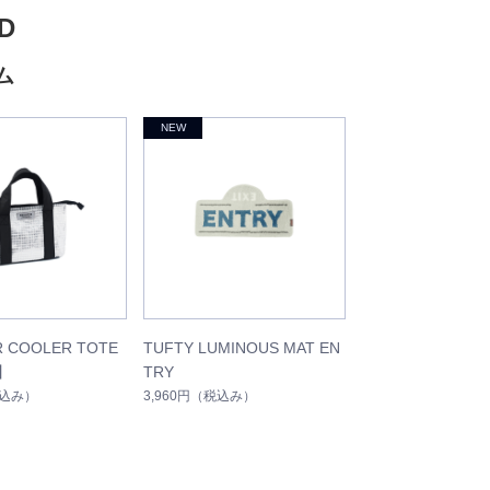
D
ム
R COOLER TOTE
TUFTY LUMINOUS MAT EN
】
TRY
込み）
3,960円
（税込み）