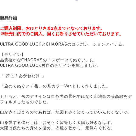
商品詳細
ご購入制限、おひとりさま
2
点までとなっております。
※転売目的でのご購入、固くお断りさせていただいております。
ULTRA GOOD LUCKとCHAORASのコラボレーションアイテム。
【デザイン】
品質確かなCHAORASの「スポーツてぬぐい」に
ULTRA GOOD LUCK独自のデザインを施しました。
「 茜岳 / あかねだけ 」
「旅のてぬぐい / 岳」の別カラーVer.として作りました。
もともと、岳のデザインは自然界の景色ではなく山地図の等高線をデ
フォルメしたものでした。
山が赤く染まるのであれば、地図も赤く染まっていいんじゃないか。
山を愛する僕たちは、おそらく皆等しく太陽も好きなはず。
太陽は僕たちの身体を温め、衣服を乾かし、元気をくれる。