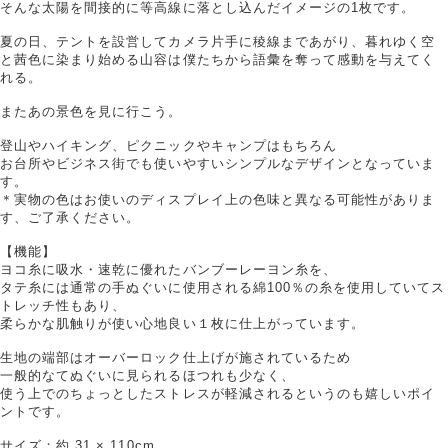
そんな太陽を間接的に等高線に落とし込んだイメージの1枚です。
夏の日、テントを設営してカメラ片手に稜線まであがり、暮れゆく空
と茜色に染まり始める山容は僕たちから語彙を奪って感動を与えてく
れる。
またあの景色を見に行こう。
登山やハイキング、ピクニックやキャンプはもちろん
お台所やビジネス街でも使いやすいシンプルなデザインとなっていま
す。
＊実物の色はお使いのディスプレイ上の色味と異なる可能性がありま
す、ご了承ください。
【機能】
ヨコ糸に吸水・速乾に優れたバンブーレーヨン糸を、
タテ糸には通常の手ぬぐいに使用される綿100％の糸を使用していてス
トレッチ性もあり、
柔らかな肌触りが使い心地良い１枚に仕上がっています。
生地の端部はオーバーロック仕上げが施されているため
一般的なてぬぐいに見られるほつれも少なく、
使う上でのちょっとしたストレスが軽減されるというのも嬉しいポイ
ントです。
サイズ；約 31 × 110cm