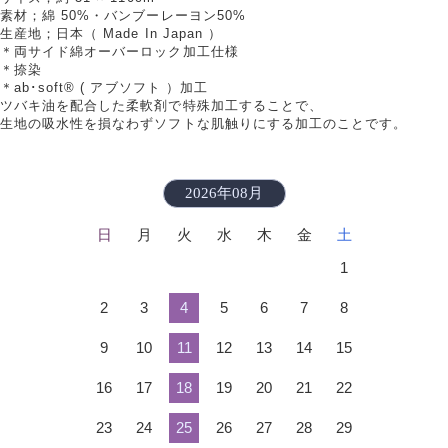
素材；綿 50%・バンブーレーヨン50%
生産地；日本（ Made In Japan ）
＊両サイド綿オーバーロック加工仕様
＊捺染
＊ab･soft® ( アブソフト ）加工
ツバキ油を配合した柔軟剤で特殊加工することで、
生地の吸水性を損なわずソフトな肌触りにする加工のことです。
2026年08月
日
月
火
水
木
金
土
1
2
3
4
5
6
7
8
9
10
11
12
13
14
15
16
17
18
19
20
21
22
23
24
25
26
27
28
29