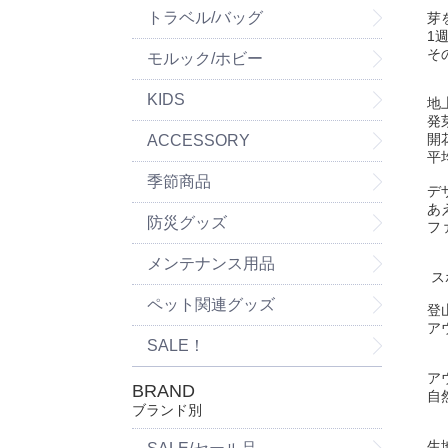
トラベル/バッグ
芽
1
そ
モルック/ホビー
KIDS
地
発
開
ACCESSORY
平
季節商品
デ
あ
防災グッズ
フ
メンテナンス用品
ス
ペット関連グッズ
登
ア
SALE！
ア
BRAND
自
ブランド別
生