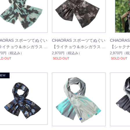
HAORAS スポーツてぬぐい
CHAORAS スポーツてぬぐい
CHAORA
ライチョウ＆ホシガラス】
【ライチョウ＆ホシガラス/
【シャク
セピア】
970円
（税込み）
2,970円
（税込み）
2,970円
（税
LD OUT
SOLD OUT
SOLD OUT