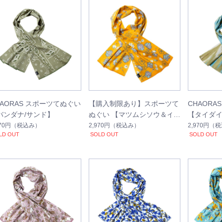
HAORAS スポーツてぬぐい
【購入制限あり】スポーツて
CHAORA
バンダナ/サンド】
ぬぐい 【マツムシソウ＆イ
【タイダイ
ワツメクサ】
ルー】
970円
（税込み）
2,970円
（税込み）
2,970円
（税
LD OUT
SOLD OUT
SOLD OUT