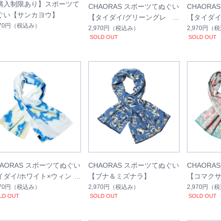
購入制限あり】スポーツて
CHAORAS スポーツてぬぐい
CHAORA
ぐい【サンカヨウ】
【タイダイ/グリーングレ
【タイダイ
970円
（税込み）
ー】
2,970円
（税込み）
2,970円
（税
SOLD OUT
SOLD OUT
HAORAS スポーツてぬぐい
CHAORAS スポーツてぬぐい
CHAORA
イダイ/ホワイト×ウィンタ
【ブナ＆ミズナラ】
【コマク
ブルー
970円
（税込み）
2,970円
（税込み）
2,970円
（税
LD OUT
SOLD OUT
SOLD OUT