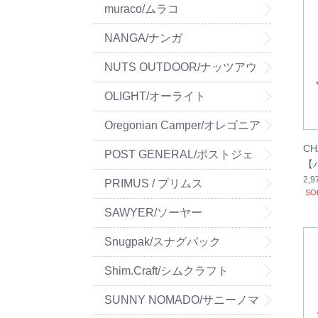
muraco/ムラコ
NANGA/ナンガ
NUTS OUTDOOR/ナッツアウ
トドア
OLIGHT/オーライト
Oregonian Camper/オレゴニア
C
ンキャンパー
POST GENERAL/ポストジェ
【
2,
ネラル
PRIMUS / プリムス
SO
SAWYER/ソーヤー
Snugpak/スナグパック
Shim.Craft/シムクラフト
SUNNY NOMADO/サニーノマ