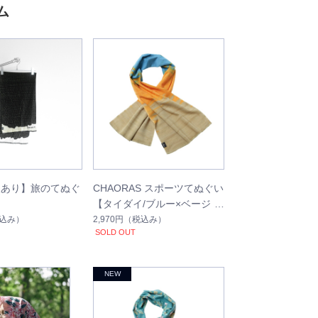
ム
限あり】旅のてぬぐ
CHAORAS スポーツてぬぐい
【タイダイ/ブルー×ベージ
ュ】
込み）
2,970円
（税込み）
SOLD OUT