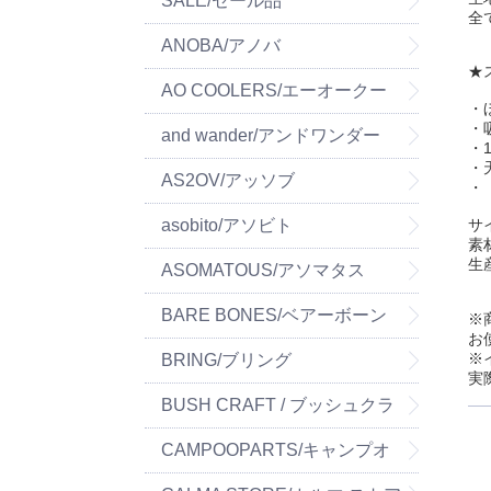
SALE/セール品
全
ANOBA/アノバ
★
AO COOLERS/エーオークー
・
・
ラーズ
and wander/アンドワンダー
・
・
AS2OV/アッソブ
・
asobito/アソビト
サ
素
生
ASOMATOUS/アソマタス
BARE BONES/ベアーボーン
※
お
※
ズ
BRING/ブリング
実
BUSH CRAFT / ブッシュクラ
フト
CAMPOOPARTS/キャンプオ