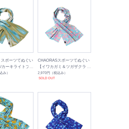
S スポーツてぬぐい
CHAORASスポーツてぬぐい
/カーキライトブ
【イワカガミ＆ツガザクラ】
込み）
2,970円
（税込み）
SOLD OUT