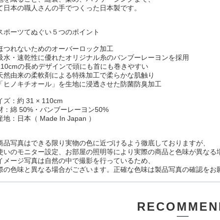
て日本の職人さんの手でつくった日本製です。
スポーツてぬぐい５つのポイント
ほつれないためのオーバーロック加工
吸水・速乾性に優れたオリジナル糸のバンブーレーヨンを採用
110cm
の長めデザインで頭にも首にも巻きやすい
天然由来の柔軟剤による特殊加工で柔らかな肌触り
「ヒノキチオール」を生地に浸透させた防菌防臭加工
イズ：約
31 × 110cm
材：綿
50%
・バンブーレーヨン
50%
産地：日本（
Made In Japan
）
商品写真はできる限り実物の色に近づけるよう徹底しておりますが、
使いのモニター設定、お部屋の照明等により実際の商品と色味が異なる
イメージ写真は自然の中で撮影を行っているため、
際の色味と異なる場合がございます。正確な色味は製品写真の確認をお
RECOMMEN