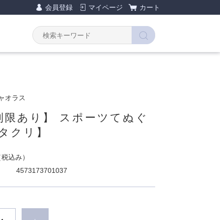
会員登録
マイページ
カート
チャオラス
制限あり】 スポーツてぬぐ
カタクリ】
（税込み）
4573173701037