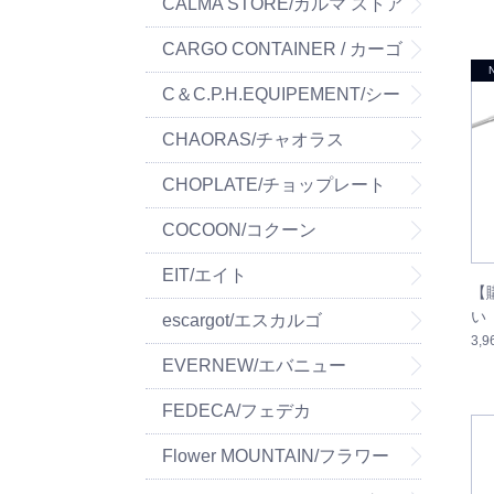
ーパーツ
CALMA STORE/カルマ ストア
CARGO CONTAINER / カーゴ
コンテナ
C＆C.P.H.EQUIPEMENT/シー
&シー.ピー.エイチ イクイップ
CHAORAS/チャオラス
メント
CHOPLATE/チョップレート
COCOON/コクーン
EIT/エイト
【
い
escargot/エスカルゴ
3,
EVERNEW/エバニュー
FEDECA/フェデカ
Flower MOUNTAIN/フラワー