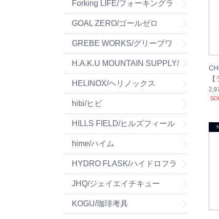
マウンテン
Forking LIFE/フォーキングラ
イフ
GOAL ZERO/ゴールゼロ
GREBE WORKS/グリーブワ
ークス
H.A.K.U MOUNTAIN SUPPLY/
C
【
ハク マウンテン サプライ
HELINOX/ヘリノックス
2,
SO
hibi/ヒビ
HILLS FIELD/ヒルズフィール
ド
hime/ハイム
HYDRO FLASK/ハイドロフラ
スク
JHQ/ジェイエイチキュー
KOGU/珈琲考具