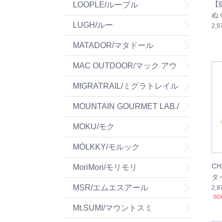
【
LOOPLE/ループル
ぬ
LUGH/ルー
2,
MATADOR/マタドール
MAC OUTDOOR/マック アウ
トドア
MIGRATRAIL/ミグラトレイル
MOUNTAIN GOURMET LAB./
マウンテングルメラボ
MOKU/モク
MÖLKKY/モルック
C
MoriMori/モリモリ
タ
MSR/エムエスアール
ー
2,
SO
Mt.SUMI/マウントスミ