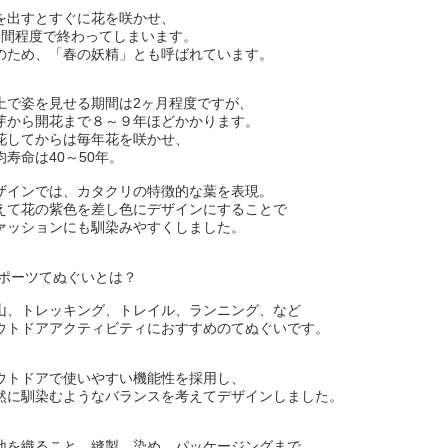
を出すとすぐに花を咲かせ、
週間程度で終わってしまいます。
のため、「春の妖精」とも呼ばれています。
上で姿を見せる期間は
2
ヶ月程度ですが、
芽から開花まで８～９年ほどかかります。
花してからは毎年花を咲かせ、
均寿命は
40
～
50
年。
ザインでは、カタクリの特徴的な葉を表現。
えて花の紫色を差し色にデザインにすることで
ァッションにも馴染みやすくしました。
ポーツてぬぐいとは？
山、トレッキング、トレイル、ランニング、など
ウトドアアクティビティにおすすめのてぬぐいです。
ウトドアで使いやすい機能性を採用し、
然に馴染むようなバランスを考えてデザインしました。
地を織ること、縫製、染め、パッケージングまで、