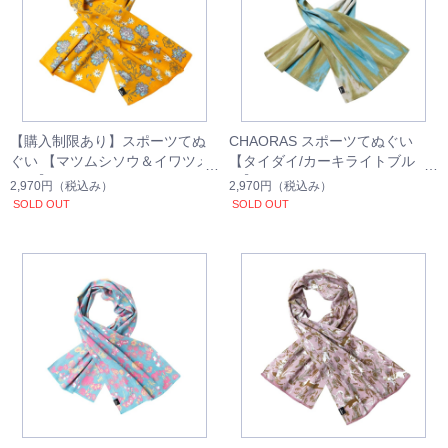
【購入制限あり】スポーツてぬ
CHAORAS スポーツてぬぐい
ぐい 【マツムシソウ＆イワツメ
【タイダイ/カーキライトブル
クサ】
ー】
2,970円
（税込み）
2,970円
（税込み）
SOLD OUT
SOLD OUT