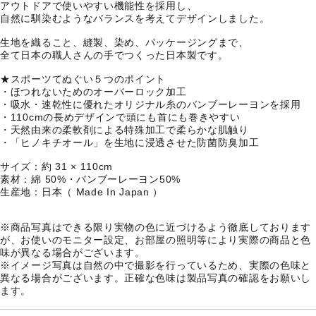
アウトドアで使いやすい機能性を採用し、
自然に馴染むようなバランスを考えてデザインしました。
生地を織ること、縫製、染め、パッケージングまで、
全て日本の職人さんの手でつくった日本製です。
★スポーツてぬぐい５つのポイント
・ほつれないためのオーバーロック加工
・吸水・速乾性に優れたオリジナル糸のバンブーレーヨンを採用
・110cmの長めデザインで頭にも首にも巻きやすい
・天然由来の柔軟剤による特殊加工で柔らかな肌触り
・「ヒノキチオール」を生地に浸透させた防菌防臭加工
サイズ：約 31 × 110cm
素材：綿 50%・バンブーレーヨン50%
生産地：日本（ Made In Japan ）
※商品写真はできる限り実物の色に近づけるよう徹底しております
が、お使いのモニター設定、お部屋の照明等により実際の商品と色
味が異なる場合がございます。
※イメージ写真は自然の中で撮影を行っているため、実際の色味と
異なる場合がございます。正確な色味は製品写真の確認をお願いし
ます。