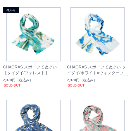
CHAORAS スポーツてぬぐい
CHAORAS スポーツてぬぐい タ
【タイダイ/フォレスト】
イダイ/ホワイト×ウィンターブル
ー
2,970円
（税込み）
2,970円
（税込み）
SOLD OUT
SOLD OUT