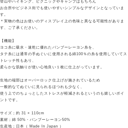
登山やハイキング、ピクニックやキャンプはもちろん
お台所やビジネス街でも使いやすいシンプルなデザインとなっていま
す。
＊実物の色はお使いのディスプレイ上の色味と異なる可能性がありま
す、ご了承ください。
【機能】
ヨコ糸に吸水・速乾に優れたバンブーレーヨン糸を、
タテ糸には通常の手ぬぐいに使用される綿100％の糸を使用していてス
トレッチ性もあり、
柔らかな肌触りが使い心地良い１枚に仕上がっています。
生地の端部はオーバーロック仕上げが施されているため
一般的なてぬぐいに見られるほつれも少なく、
使う上でのちょっとしたストレスが軽減されるというのも嬉しいポイ
ントです。
サイズ；約 31 × 110cm
素材；綿 50%・バンブーレーヨン50%
生産地；日本（ Made In Japan ）