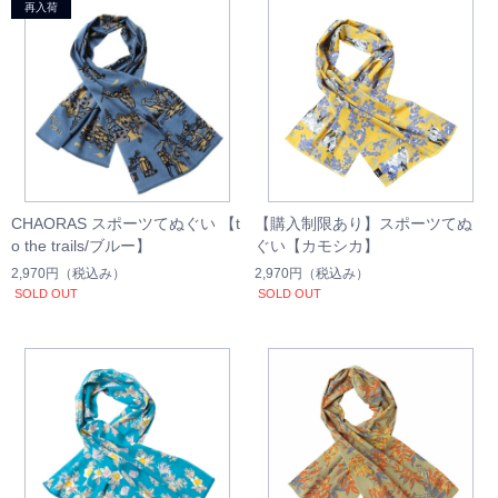
CHAORAS スポーツてぬぐい 【t
【購入制限あり】スポーツてぬ
o the trails/ブルー】
ぐい【カモシカ】
2,970円
（税込み）
2,970円
（税込み）
SOLD OUT
SOLD OUT