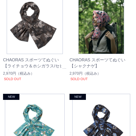
CHAORAS スポーツてぬぐい
CHAORAS スポーツてぬぐい
【ライチョウ＆ホシガラス/セピ
【シャクナゲ】
ア】
2,970円
（税込み）
2,970円
（税込み）
SOLD OUT
SOLD OUT