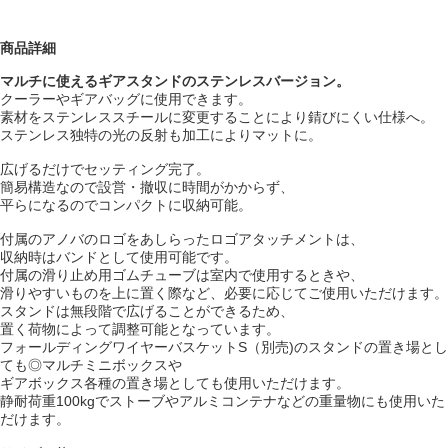
商品詳細
マルチに使えるギアスタンドのステンレスバージョン。
クーラーやギアバッグに使用できます。
素材をステンレススチールに変更することにより
錆びにくい仕様へ。
ステンレス独特の光の反射も加工によりマットに。
広げるだけでセッティング完了。
簡易構造なので設営・撤収に時間がかからず、
平らになるのでコンパクトに収納可能。
付属のアノバのロゴをあしらったロゴアタッチメントは、
収納時はバンドとして使用可能です。
付属の滑り止め用ゴムチューブは室内で使用するときや、
滑りやすいものを上に置く際など、必要に応じてご使用いただけます。
スタンドは無段階で広げることができるため、
置く荷物によって調整可能となっています。
フォールディングワイヤーバスケットS（別売)のスタンドの置き場とし
ても◎マルチミニボックスや
ギアボックス各種の置き場としても使用いただけます。
静耐荷重100kgでストーブやアルミコンテナなどの重量物にも使用いた
だけます。