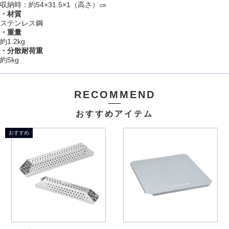
収納時：約54×31.5×1（高さ）㎝
・材質
ステンレス鋼
・重量
約1.2kg
・分散耐荷重
約5kg
RECOMMEND
おすすめアイテム