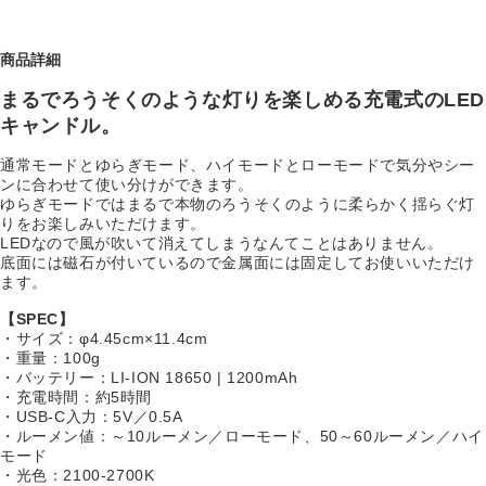
商品詳細
まるでろうそくのような灯りを楽しめる充電式のLED
キャンドル
。
通常モードとゆらぎモード、ハイモードとローモードで気分やシー
ンに合わせて使い分けができます。
ゆらぎモードではまるで本物のろうそくのように柔らかく揺らぐ灯
りをお楽しみいただけます。
LEDなので風が吹いて消えてしまうなんてことはありません。
底面には磁石が付いているので金属面には固定してお使いいただけ
ます。
【SPEC】
・サイズ：φ4.45cm×11.4cm
・重量：100g
・バッテリー：LI-ION 18650 | 1200mAh
・充電時間：約5時間
・USB-C入力：5V／0.5A
・ルーメン値：～10ルーメン／ローモード、50～60ルーメン／ハイ
モード
・光色：2100-2700K