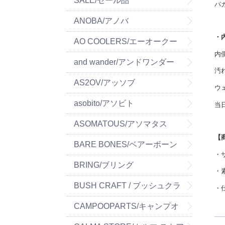
SALE/セール品
パ
ANOBA/アノバ
・
AO COOLERS/エーオークー
内
ラーズ
and wander/アンドワンダー
汚
AS2OV/アッソブ
ウ
asobito/アソビト
当
ASOMATOUS/アソマタス
【
BARE BONES/ベアーボーン
・
ズ
BRING/ブリング
・
BUSH CRAFT / ブッシュクラ
・
フト
CAMPOOPARTS/キャンプオ