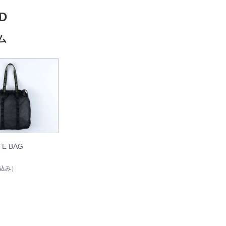
D
ム
TE BAG
込み）