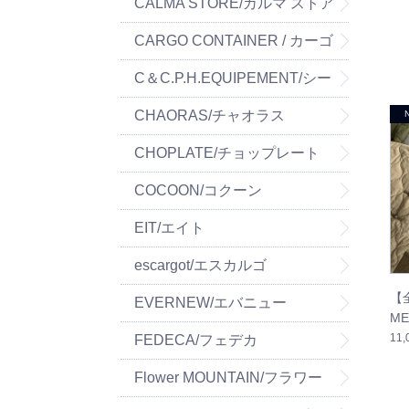
ーパーツ
CALMA STORE/カルマ ストア
CARGO CONTAINER / カーゴ
コンテナ
C＆C.P.H.EQUIPEMENT/シー
&シー.ピー.エイチ イクイップ
CHAORAS/チャオラス
メント
CHOPLATE/チョップレート
COCOON/コクーン
EIT/エイト
escargot/エスカルゴ
【
EVERNEW/エバニュー
ME
11
FEDECA/フェデカ
Flower MOUNTAIN/フラワー