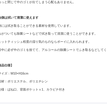
カっと閉じて中のゴミが出てしまう心配もありません。
内側は拭いて清潔に使えます
側には拭き取ることができる素材を使用しています。
れがついても除菌シートなどで拭き取って清潔に使うことができます。
ェットティッシュ程度の湿り気のものならポーイに入れられます。
日中に必ず中のゴミを捨てて、アルコールの除菌シートでふき取るなどしてく
商品仕様】
サイズ：
W10×H16cm
素材：ポリエステル、ポリエチレン
仕様：ばね口、背面ポケットｘ
1
、カラビナ付き