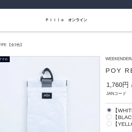
Ｐｉｉｌｏ オンライン
F/PE 【全3色】
WEEKEND
POY R
1,760円
JANコード
【WHI
【BLA
【YEL