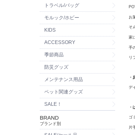
トラベル/バッグ
PO
お
モルック/ホビー
そ
KIDS
家
ACCESSORY
手
季節商品
リ
防災グッズ
・
メンテナンス用品
デ
ペット関連グッズ
SALE！
・
BRAND
ゴ
ブランド別
片