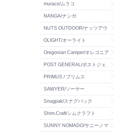
muraco/ムラコ
NANGA/ナンガ
NUTS OUTDOOR/ナッツアウ
トドア
OLIGHT/オーライト
Oregonian Camper/オレゴニア
ンキャンパー
POST GENERAL/ポストジェ
ネラル
PRIMUS / プリムス
SAWYER/ソーヤー
Snugpak/スナグパック
Shim.Craft/シムクラフト
SUNNY NOMADO/サニーノマ