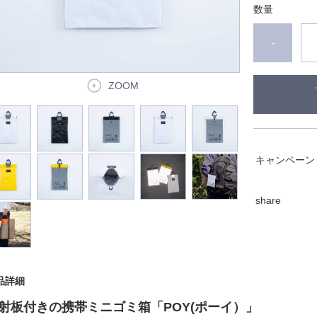
数量
-
ZOOM
キャンペーン
share
品詳細
射板付きの携帯ミニゴミ箱「
POY(
ポーイ）」