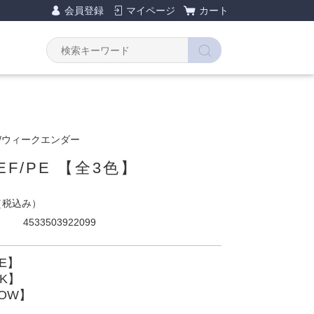
会員登録
マイページ
カート
ER/ウィークエンダー
EF/PE 【全3色】
（税込み）
4533503922099
TE】
CK】
LOW】