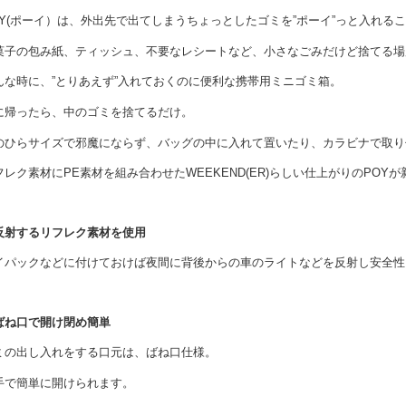
Y(
ポーイ）は、外出先で出てしまうちょっとしたゴミを
”
ポーイ
”
っと入れるこ
菓子の包み紙、ティッシュ、不要なレシートなど、小さなごみだけど捨てる場
んな時に、”とりあえず”入れておくのに便利な携帯用ミニゴミ箱。
に帰ったら、中のゴミを捨てるだけ。
のひらサイズで邪魔にならず、バッグの中に入れて置いたり、カラビナで取り
フレク素材に
PE
素材を組み合わせた
WEEKEND(ER)
らしい仕上がりの
POY
が
反射するリフレク素材を使用
イパックなどに付けておけば夜間に背後からの車のライトなどを反射し安全性
ばね口で開け閉め簡単
ミの出し入れをする口元は、ばね口仕様。
手で簡単に開けられます。