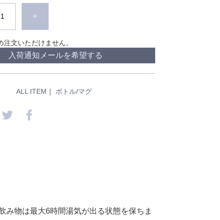
+
め注文いただけません。
入荷通知メールを希望する
ALL ITEM
｜
ボトル/マグ
飲み物は最大
6
時間湯気が出る状態を保ちま