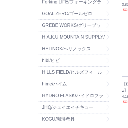
マウンテン
Forking LIFE/フォーキングラ
3,
SO
イフ
GOAL ZERO/ゴールゼロ
GREBE WORKS/グリーブワ
ークス
H.A.K.U MOUNTAIN SUPPLY/
ハク マウンテン サプライ
HELINOX/ヘリノックス
hibi/ヒビ
HILLS FIELD/ヒルズフィール
ド
hime/ハイム
【B
z】
HYDRO FLASK/ハイドロフラ
4,
SO
スク
JHQ/ジェイエイチキュー
KOGU/珈琲考具