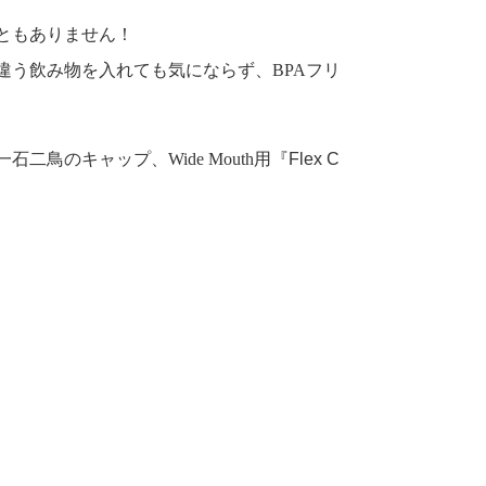
ともありません
！
違う飲み物を入れても気にならず、
BPA
フリ
一石二鳥のキャップ、
Wide Mouth
用『
Flex C