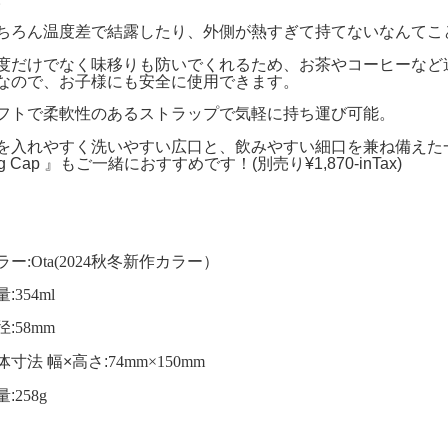
ちろん温度差で結露したり、外側が熱すぎて持てないなんてこ
度だけでなく味移りも防いでくれるため、お茶やコーヒーなど
なので、お子様にも安全に使用できます
。
フトで柔軟性のあるストラップで気軽に持ち運び可能。
を入れやすく洗いやすい広口と、飲みやすい細口を兼ね備えた
g Cap
』もご一緒におすすめです！
(
別売り
¥1,870-inTax)
ラー:Ota(2024秋冬新作カラー）
量
:
354ml
径
:
58mm
体寸法 幅
×
高さ
:
74mm×150mm
量
:
258g