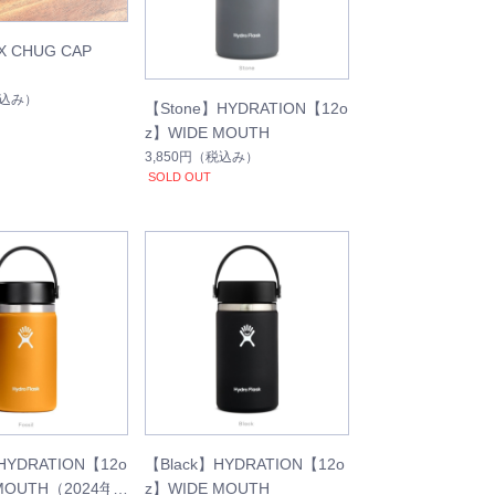
X CHUG CAP
込み）
【Stone】HYDRATION【12o
z】WIDE MOUTH
3,850円
（税込み）
SOLD OUT
】HYDRATION【12o
【Black】HYDRATION【12o
MOUTH（2024年
z】WIDE MOUTH