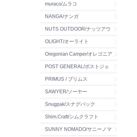
muraco/ムラコ
NANGA/ナンガ
NUTS OUTDOOR/ナッツアウ
トドア
OLIGHT/オーライト
Oregonian Camper/オレゴニア
ンキャンパー
POST GENERAL/ポストジェ
ネラル
PRIMUS / プリムス
SAWYER/ソーヤー
Snugpak/スナグパック
Shim.Craft/シムクラフト
SUNNY NOMADO/サニーノマ