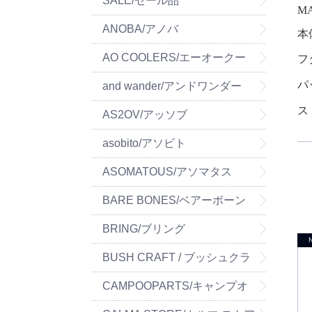
SALE/セール品
MA
ANOBA/アノバ
本
AO COOLERS/エーオークー
フ
パ
ラーズ
and wander/アンドワンダー
ス
AS2OV/アッソブ
asobito/アソビト
ASOMATOUS/アソマタス
BARE BONES/ベアーボーン
ズ
BRING/ブリング
BUSH CRAFT / ブッシュクラ
フト
CAMPOOPARTS/キャンプオ