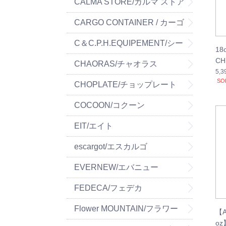
ーパーツ
CALMA STORE/カルマ ストア
CARGO CONTAINER / カーゴ
コンテナ
C＆C.P.H.EQUIPEMENT/シー
18
CH
&シー.ピー.エイチ イクイップ
CHAORAS/チャオラス
E
5,
SO
メント
CHOPLATE/チョップレート
COCOON/コクーン
EIT/エイト
escargot/エスカルゴ
EVERNEW/エバニュー
FEDECA/フェデカ
Flower MOUNTAIN/フラワー
【A
oz