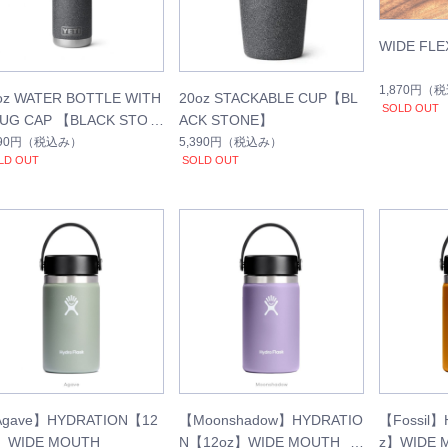
WIDE FLE
1,870円
（税
oz WATER BOTTLE WITH
20oz STACKABLE CUP【BL
SOLD OUT
UG CAP 【BLACK STON
ACK STONE】
】
390円
（税込み）
5,390円
（税込み）
LD OUT
SOLD OUT
gave】HYDRATION【12
【Moonshadow】HYDRATIO
【Fossil
】WIDE MOUTH
N【12oz】WIDE MOUTH（2
z】WIDE 