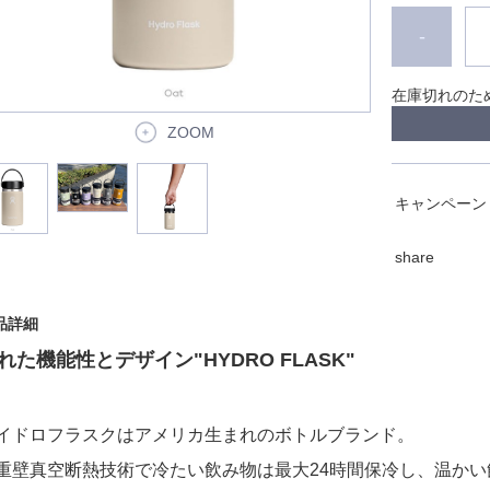
-
在庫切れのた
ZOOM
キャンペーン
share
品詳細
れた機能性とデザイン
"HYDRO FLASK"
イドロフラスクはアメリカ生まれのボトルブランド
。
重壁真空断熱技術で冷たい飲み物は最大
24
時間保冷し、温かい
。