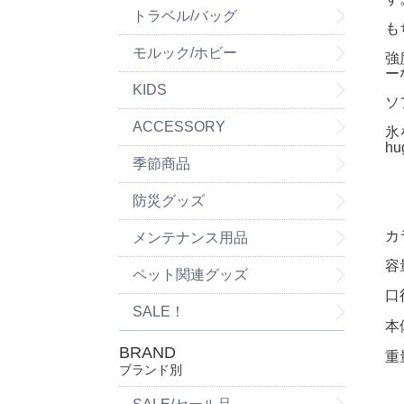
トラベル/バッグ
も
モルック/ホビー
強
ー
KIDS
ソ
ACCESSORY
氷
hu
季節商品
防災グッズ
カ
メンテナンス用品
容
ペット関連グッズ
口
SALE！
本
BRAND
重
ブランド別