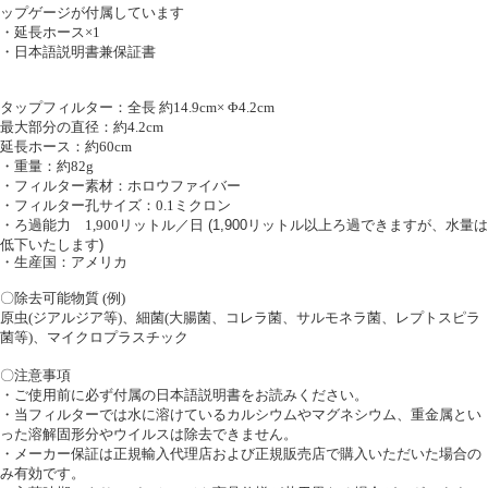
ップゲージが付属しています
・延長ホース×
1
・日本語説明書兼保証書
タップフィルター：全長 約
14.9cm× Φ4.2cm
最大部分の直径：約
4.2cm
延長ホース：約
60cm
・重量：約
82g
・フィルター素材：ホロウファイバー
・フィルター孔サイズ：
0.1
ミクロン
・ろ過能力
1,900
リットル／日
(1,900
リットル以上ろ過できますが、水量は
低下いたします
)
・生産国：アメリカ
〇除去可能物質
(
例
)
原虫
(
ジアルジア等
)
、細菌
(
大腸菌、コレラ菌、サルモネラ菌、レプトスピラ
菌等
)
、マイクロプラスチック
〇注意事項
・ご使用前に必ず付属の日本語説明書をお読みください。
・当フィルターでは水に溶けているカルシウムやマグネシウム、重金属とい
った溶解固形分やウイルスは除去できません。
・メーカー保証は正規輸入代理店および正規販売店で購入いただいた場合の
み有効です。