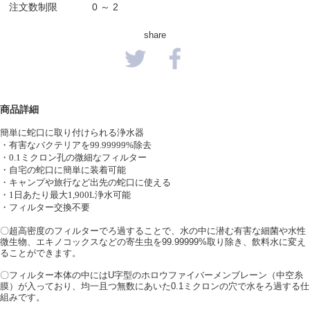
注文数制限
0 ～ 2
share
商品詳細
簡単に蛇口に取り付けられる浄水器
・有害なバクテリアを
99.99999%
除去
・
0.1
ミクロン孔の微細なフィルター
・自宅の蛇口に簡単に装着可能
・キャンプや旅行など出先の蛇口に使える
・
1
日あたり最大
1,900L
浄水可能
・フィルター交換不要
〇超高密度のフィルターでろ過することで、水の中に潜む有害な細菌や水性
微生物、エキノコックスなどの寄生虫を
99.99999%
取り除き、飲料水に変え
ることができます。
〇フィルター本体の中には
U
字型のホロウファイバーメンブレーン（中空糸
膜）が入っており、均一且つ無数にあいた
0.1
ミクロンの穴で水をろ過する仕
組みです。