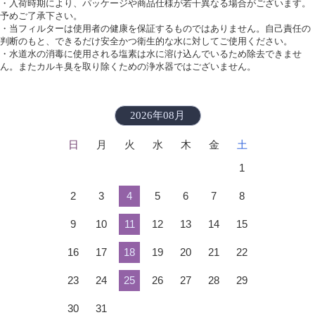
・入荷時期により、パッケージや商品仕様が若干異なる場合がございます。
予めご了承下さい。
・当フィルターは使用者の健康を保証するものではありません。自己責任の
判断のもと、できるだけ安全かつ衛生的な水に対してご使用ください。
・水道水の消毒に使用される塩素は水に溶け込んでいるため除去できませ
ん。またカルキ臭を取り除くための浄水器ではございません。
2026年08月
日
月
火
水
木
金
土
1
2
3
4
5
6
7
8
9
10
11
12
13
14
15
16
17
18
19
20
21
22
23
24
25
26
27
28
29
30
31