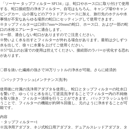
「ソーヤー タップフィルター
SP134
」は、蛇口やホース口に取り付けて使用
する、蛇口接続型の浄水フィルター。自宅はもちろん、キャンプ場やキャン
ピングカー、山小屋などのアウトドアスペースに加え、旅行先のホテルや水
事情が不安なあらゆる場所の蛇口にセッティングして使用できます。
※タップフィルターは口径
17mm
〜
20mm
の蛇口、ホース口、および一部の蛇
口の水栓エアレーターに適合します。
※一部、適合しない蛇口がありますのでご注意ください。
※勢いよく水を出すとフィルターが外れる場合があります。最初は少しずつ
水を出して、徐々に水量を上げてご使用ください。
※
57°
以上のお湯での使用は控えてください。接続部のラバーが劣化する恐れ
があります。
〇群を抜いた繊維の強さで
38
万リットルの浄水が可能。さらに経済的
〇バックフラッシュ
(
メンテナンス洗浄
)
使用後に付属の洗浄用アダプタを使用し、蛇口とタップフィルターの吐水口
を繋いで、ゆっくりと水を出して逆流洗浄することでフィルター内の不純物
を取り除き、フィルター清掃を行うことができます。 バックフラッシュを行
うことで、フィルターの機能が約
98
％回復し、元のように浄水することが可
能です。
内容
・タップフィルター×
1
※洗浄用アダプタ、ネジ式蛇口用アダプタ、デュアルスレッドアダプタ、タ