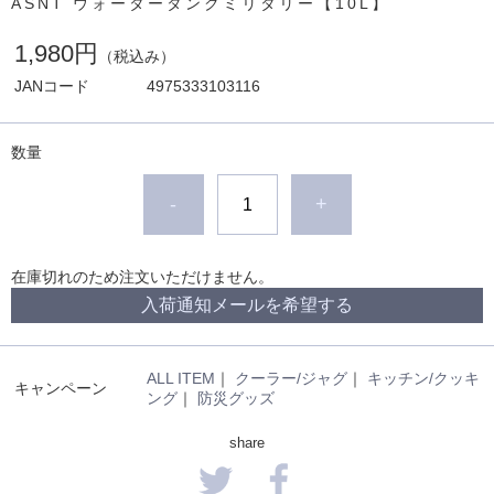
ASNT ウォータータンクミリタリー【10L】
1,980円
（税込み）
JANコード
4975333103116
数量
-
+
在庫切れのため注文いただけません。
入荷通知メールを希望する
ALL ITEM
｜
クーラー/ジャグ
｜
キッチン/クッキ
キャンペーン
ング
｜
防災グッズ
share