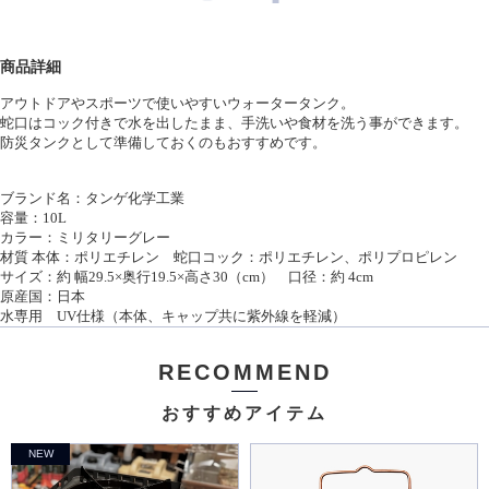
商品詳細
アウトドアやスポーツで使いやすいウォータータンク。
蛇口はコック付きで水を出したまま、手洗いや食材を洗う事ができます。
防災タンクとして準備しておくのもおすすめです。
ブランド名：タンゲ化学工業
容量：
10L
カラー：ミリタリーグレー
材質 本体：ポリエチレン 蛇口コック：ポリエチレン、ポリプロピレン
サイズ：約 幅
29.5×
奥行
19.5×
高さ
30
（
cm
） 口径：約
4cm
原産国：日本
水専用
UV
仕様（本体、キャップ共に紫外線を軽減）
RECOMMEND
おすすめアイテム